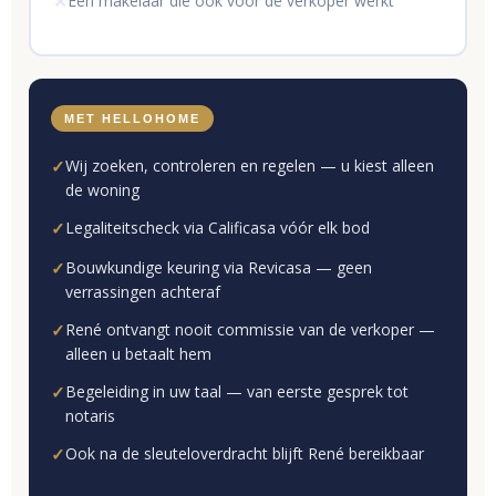
Een makelaar die ook voor de verkoper werkt
✕
MET HELLOHOME
Wij zoeken, controleren en regelen — u kiest alleen
✓
de woning
Legaliteitscheck via Calificasa vóór elk bod
✓
Bouwkundige keuring via Revicasa — geen
✓
verrassingen achteraf
René ontvangt nooit commissie van de verkoper —
✓
alleen u betaalt hem
Begeleiding in uw taal — van eerste gesprek tot
✓
notaris
Ook na de sleuteloverdracht blijft René bereikbaar
✓