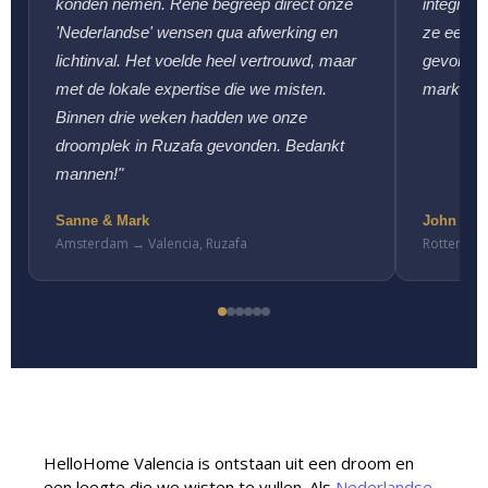
konden nemen. René begreep direct onze
integrite
'Nederlandse' wensen qua afwerking en
ze een f
lichtinval. Het voelde heel vertrouwd, maar
gevonden 
met de lokale expertise die we misten.
markt was
Binnen drie weken hadden we onze
droomplek in Ruzafa gevonden. Bedankt
mannen!"
Sanne & Mark
John & Pe
Amsterdam → Valencia, Ruzafa
Rotterdam
HelloHome Valencia is ontstaan ​​uit een droom en
een leegte die we wisten te vullen. Als
Nederlandse