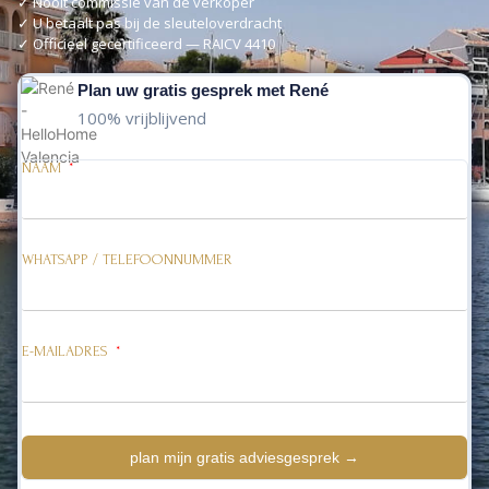
✓
Nooit commissie van de verkoper
✓
U betaalt pas bij de sleuteloverdracht
✓
Officieel gecertificeerd — RAICV 4410
Plan uw gratis gesprek met René
100% vrijblijvend
NAAM
WHATSAPP / TELEFOONNUMMER
E-MAILADRES
plan mijn gratis adviesgesprek →