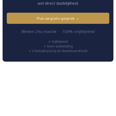
wel direct duidelijkheid.
Plan uw gratis gesprek →
Binnen 24u reactie · 100% vrijblijvend
Vrijblijvend
Geen aanbetaling
U betaalt pas bij de sleuteloverdracht