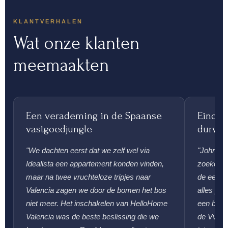
KLANTVERHALEN
Wat onze klanten
meemaakten
Een verademing in de Spaanse
Eindeli
vastgoedjungle
durven
"We dachten eerst dat we zelf wel via
"John he
Idealista een appartement konden vinden,
zoeken. 
maar na twee vruchteloze tripjes naar
de eerli
Valencia zagen we door de bomen het bos
alles pro
niet meer. Het inschakelen van HelloHome
een bezic
Valencia was de beste beslissing die we
de VvE is